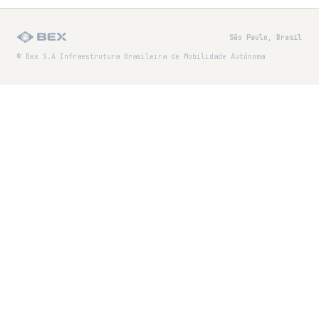
São Paulo, Brasil
© Bex S.A Infraestrutura Brasileira de Mobilidade Autônoma